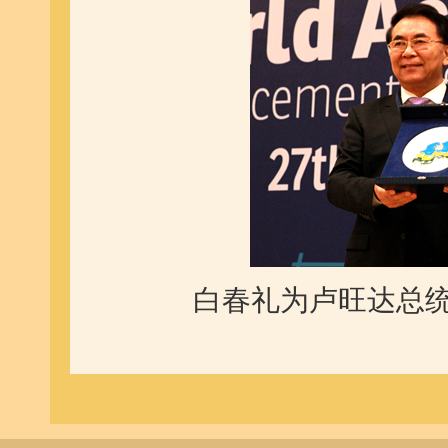
白春礼为卢旺达总统Pa