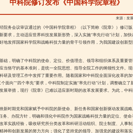
中科院修订发布《中国科学院章程》
来源：发
院务会议审议通过的《中国科学院章程》（以下简称《院章》）修订版
新要求，主动适应世界科技发展新形势，深入实施“率先行动”计划，加快
好地发挥国家科学院和战略科技力量的骨干引领作用，为我国建设创新型
础，明确了中科院的使命、定位、价值理念、领导和组织体系及重要管
应当恪守的基本准则，是统一全院思想、指导全院工作的纲领性文件。现行
科研及管理工作中发挥了重要作用。随着国家和中科院全面深化改革的加
三个面向”“四个率先”要求，中科院制定实施“率先行动”计划，调整确立
发展举措，现行《院章》已难以适应新时期的改革发展要求。为此，中科院
新时期党和国家赋予中科院的新使命、新任务和国家创新驱动发展战略
标任务、办院方针，明确和强化中科院作为国家战略科技力量的定位、使命
改革实践经验，吸收研究所分类改革和科研活动组织、院士制度、人事制
精神和创新发展的努力方向；强化了坚持党的领导、加强党的建设和落实