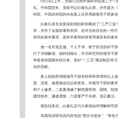
9月14日上午，为期12天的中国科学院第三十一
礼。中科院院长、党组书记白春礼出席，并作题为《
科院、中国农科院的40名新上任所局级领导干部参
白春礼首先全面深刻地剖析和阐述了“三严三实”的
求，并作了全面部署和安排。在对当前存在的一些不
研究的基本要求，是科学家和科研管理者应有的基本
做一名对党忠诚、个人干净、敢于担当的好干部是
行了详细解读。他特别指出，作为研究所的领导干部
争取承担国家科技任务、抓好“一三五”规划制定等
在的贡献。
新上岗的所局级领导干部在科研和管理岗位上虽然
度、深度、难度都会比以前更高，对领导干部的要求
和个人修养，二是要准确了解把握世情、国情、院情
团结协作、谦虚谨慎，六是要严于自律、清正廉洁。
报告结束后，白春礼还与大家就如何理解研究所
本期培训班培训内容包括“责任与使命”、“角色与规