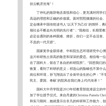
挂云帆济沧海”！
丁仲礼的致辞饱含喜悦和信心，更充满对同学们的
高远的理想和正确的价值观。面对熙熙攘攘的社会、
定会继承中国传统读书人‘以天下为己任’的情怀，
领社会不断走向光明的先行者”；“我相信，长期受
必定会遇到的各种困难、挫折，你们一定不会沮丧、
不息的一代天骄”。
国家奖学金获得者、中科院生态环境研究中心博士
这片科研热土崇高的敬意和深深的爱恋。相信每一位
在了国科大，留在了各自的科研院所”。“回想我们
恢复，看到了科研的意义；祁连山的险峻也不算什么
岗位和环境，孙飞翔说出了全体毕业生的心声：“不管
民主、爱国、奉献’的院风在我们身上代代传承！”
国科大中丹学院是2013年经教育部批准设立的中
加了学位授予仪式。来自丹麦的Christina Pamela
和实习期间，她就显示出非凡的科研和工作能力，创