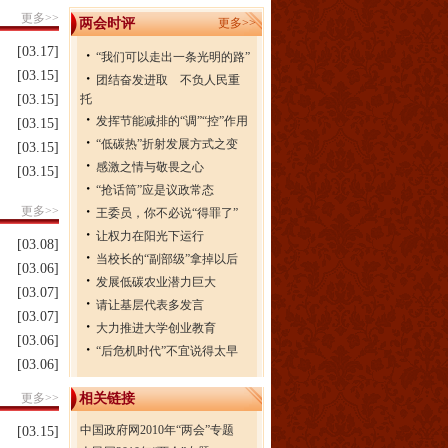
更多>>
两会时评
更多>>
[03.17]
・
“我们可以走出一条光明的路”
[03.15]
・
团结奋发进取 不负人民重
[03.15]
托
・
发挥节能减排的“调”“控”作用
[03.15]
・
“低碳热”折射发展方式之变
[03.15]
・
感激之情与敬畏之心
[03.15]
・
“抢话筒”应是议政常态
・
更多>>
王委员，你不必说“得罪了”
・
让权力在阳光下运行
[03.08]
・
当校长的“副部级”拿掉以后
[03.06]
・
发展低碳农业潜力巨大
[03.07]
・
请让基层代表多发言
[03.07]
・
大力推进大学创业教育
[03.06]
・
“后危机时代”不宜说得太早
[03.06]
更多>>
相关链接
中国政府网2010年“两会”专题
[03.15]