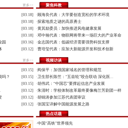
更多>>
聚焦科教
[03.18]
·顾海良代表：大学要创造宽松的学术环境
[03.18]
·探索地质之谜的高原勇士
[03.18]
·黄其励委员：加快推进风电健康发展
[03.18]
·邓中翰代表：物联网将带来一场巨大的产业革命
业园
[03.16]
·金志国代表：低碳经济需要强势科技支撑
体
[03.12]
·曹培玺代表：应加大新能源开发和技术创新
更多>>
视频访谈
[03.15]
·阎保平：加强国家域名的管理和规范
税吗？
[03.15]
·卫生部长陈竺：“五齿轮”咬合联动 深化医...
[03.15]
·胡伟武：“中国芯”要撑起信息产业发展
.
[03.12]
·朱清时：学校体制改革最终要像梅兰芳剧团一样
变
[03.12]
·胡锦涛参加江苏代表团审议
[03.12]
·张国宝详解中国能源发展之路
热点话题
·中国“高铁”世界领先