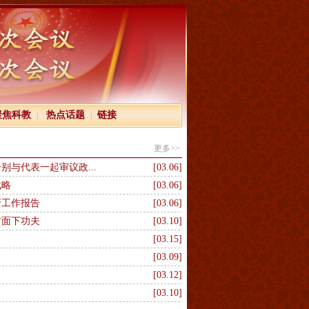
聚焦科教
热点话题
链接
|
|
更多>>
与代表一起审议政...
[03.06]
战略
[03.06]
府工作报告
[03.06]
方面下功夫
[03.10]
[03.15]
[03.09]
[03.12]
[03.10]