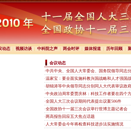
议动态
视频访谈
中科院之声
两会时评
媒体报道
历年回顾
|
|
|
|
|
|
会议动态
·中共中央、全国人大常委会、国务院领导同志分别
·温家宝：要全面实施科教兴国战略和人才强国
·胡锦涛等中央领导同志分别同人大代表审议政
·中央政治局常委贾庆林：科技工作者要在四个
·全国人大三次会议期间代表提出议案506件
·全国政协十一届三次会议举行世博主题记者会
·两高报告回应五大焦点话题
·人大常委会今年将检查科技进步法实施情况